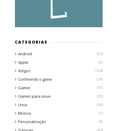
CATEGORIAS
(53)
Android
(5)
Apple
(154)
Artigos
(28)
Conferindo o game
(47)
Gamer
(29)
Games para Linux
(36)
Linux
(1)
Música
(6)
Personalização
(49)
Tutoriais