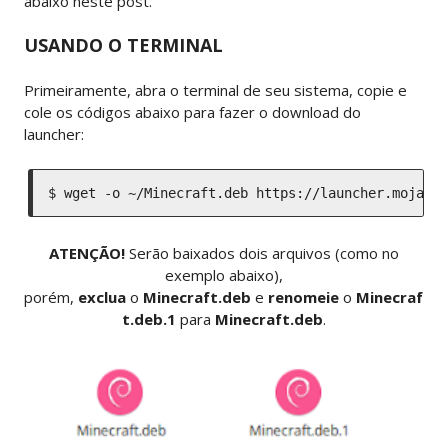
abaixo neste post.
USANDO O TERMINAL
Primeiramente, abra o terminal de seu sistema, copie e
cole os códigos abaixo para fazer o download do
launcher:
$ wget -o ~/Minecraft.deb https://launcher.mojang
ATENÇÃO!
Serão baixados dois arquivos (como no
exemplo abaixo),
porém,
exclua
o
Minecraft.deb
e
renomeie
o
Minecraf
t.deb.1
para
Minecraft.deb
.