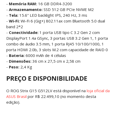
-
Memória RAM:
16 GB DDR4-3200
-
Armazenamento:
SSD 512 GB PCIe NVME M2
-
Tela:
15.6" LED backlight IPS, 240 Hz, 3 ms
-
Wi-Fi:
Wi-Fi 6 (Gig+) 802.11ax com Bluetooth 5.0 dual
band 2*2
-
Conectividade:
1 porta USB tipo C 3.2 Gen 2 com
DisplayPort 1.4a GSync, 3 portas USB 3.2 Gen 1, 1 porta
combo de áudio 3.5 mm, 1 porta RJ45 10/100/1000, 1
porta HDMI 2.0b, 3 slots M.2 com capacidade de RAID 0
-
Bateria:
6000 mAh de 4 células
-
Dimensões:
36 cm x 27,5 cm x 2,58 cm
-
Peso:
2,4 Kg
PREÇO E DISPONIBILIDADE
O ROG Strix G15 G512LV está disponível na
loja oficial da
ASUS Brasil
por R$ 22.499,10 (no momento desta
edição).